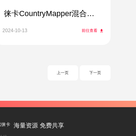
徕卡CountryMapper混合型
大幅面传感器系统
2024-10-13
前往查看
上一页
下一页
索徕卡
海量资源 免费共享