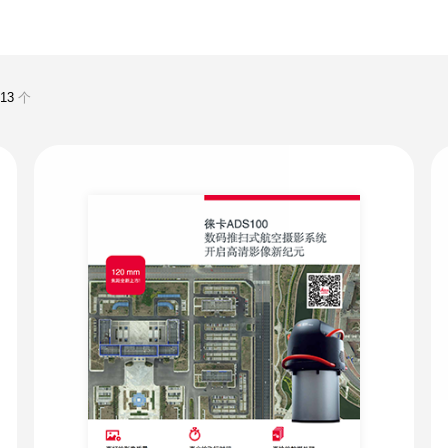
共
13
个