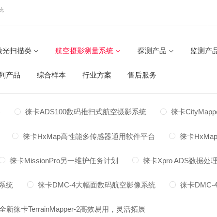
统
激光扫描类
航空摄影测量系统
探测产品
监测产
列产品
综合样本
行业方案
售后服务
器
徕卡ADS100数码推扫式航空摄影系统
徕卡CityMa
徕卡HxMap高性能多传感器通用软件平台
徕卡HxM
徕卡MissionPro另一维护任务计划
徕卡Xpro ADS数据
器系统
徕卡DMC-4大幅面数码航空影像系统
徕卡DMC
全新徕卡TerrainMapper-2高效易用，灵活拓展