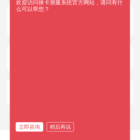
欢迎访问徕卡测量系统官方网站，请问有什
么可以帮您？
通过无棱镜的方式进行倾斜测量，无需设站定
04
向，目标点也无需架设棱镜，外业测量更加简
单，并且计算结果在外业就可以实时显示出来，
无需再进行内业数据处理，更加方便直观；
测量数据和计算结果可以通过文本的方式灵活的
05
选择是采用数据线还是通过U盘的方式进行输
出，适合不同类型的Flexline仪器；
程序预留接口，将来可根据用户的需求加入更多
06
倾斜测量功能，满足不同行业和不同用户的倾斜
测量工作，可扩展性更强。
立即咨询
稍后再说