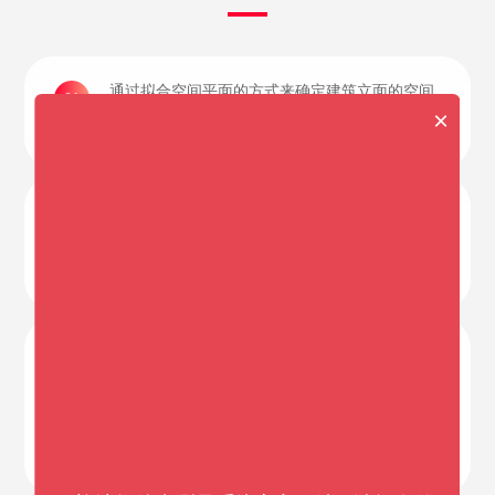
通过拟合空间平面的方式来确定建筑立面的空间
01
位置，能够真实反映整个面的倾斜度，非常适合
×
建筑物立面的倾斜测量工作；
在电力线塔倾斜测量中，除确定电力线塔的倾斜
02
度外，还可以计算出其相对于电力线方向的倾斜
度，完全满足电力线塔倾斜检测的需要，有效提
高外业工作效率和测量精度；
在柱体垂直度检测中，通过多个点拟合断面圆，
03
并将每个断面圆心拟合为空间直线，进而根据空
间直线进行垂直度检测。相比人工计算每个断面
仅测量3个点和只能计算2个断面的方式，提高了
数据的精度，降低了数据误差，非常适合柱形建
筑物如烟囱、风电塔等的检测工作；