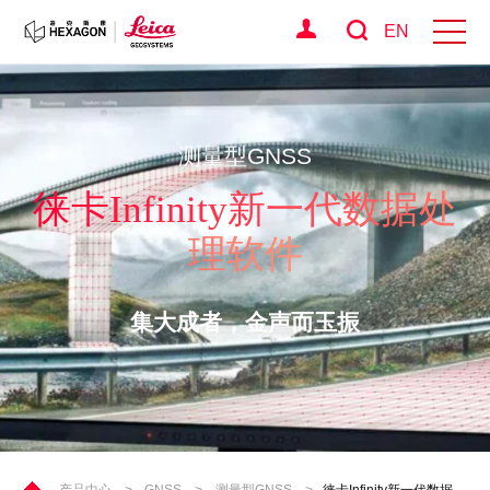
EN
测量型GNSS
徕卡Infinity新一代数据处
理软件
集大成者，金声而玉振
产品中心
>
GNSS
>
测量型GNSS
>
徕卡Infinity新一代数据