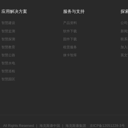
应用解决方案
服务与支持
探
智慧建设
产品资料
公司
智慧监测
软件下载
新闻
智慧探测
固件下载
联系
智慧教育
租赁服务
加入
智慧公路
徕卡智库
英文
智慧水电
智慧巡检
智慧园区
All Rights Reserved
|
海克斯康中国
|
海克斯康集团
京ICP备12051228-3号