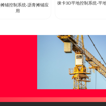
徕卡3D平地控制系统-平
D摊铺控制系统-沥青摊铺应
用