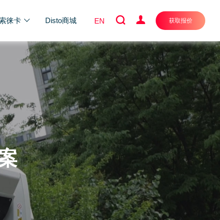
索徕卡
Disto商城
EN
获取报价
案