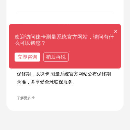
关于徕卡测量系统产品保修期的说
×
明
欢迎访问徕卡测量系统官方网站，请问有什
么可以帮您？
根据《徕卡测量系统国际有限保证书》规定，
立即咨询
稍后再说
除下表所列产品享有特殊保修期外，徕卡测量
系统产品均享有1年保修期。徕卡测量系统产品
保修期，以徕卡 测量系统官方网站公布保修期
为准，并享受全球联保服务。
了解更多