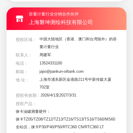
容量计量行业分销合作伙伴
上海磐坤测绘科技有限公司
中国大陆地区（香港、澳门和台湾除外）的容
授权区域：
量计量行业
联系人：
周建军
电话：
13524331100
邮箱：
jajio@pankun-oiltank.com
上海市浦东新区金港路211号中新传媒大厦
地 址：
702室
授权有效期：
2026/4/1至2027/3/31
授权产品：
徕卡油罐测量硬件：

徕卡TZ05/TZ08/TZ12/TZ13/TZ16/TS13/TS16/TS60/MS60
全站仪，徕卡P30/P40/P50/RTC360 CN/RTC360 LT 