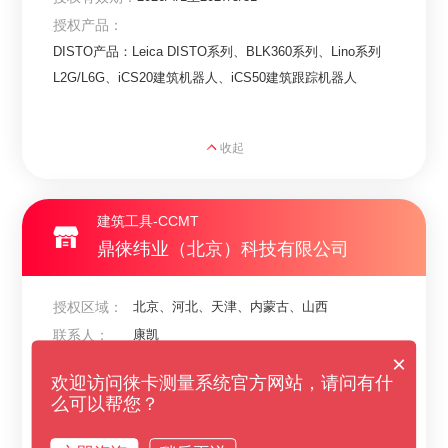
授权产品：
DISTO产品：Leica DISTO系列、BLK360系列、Lino系列
L2G/L6G、iCS20建筑机器人、iCS50建筑跟踪机器人
收起
建筑工具-CCMT
鼎徕纬业（北京）科技有限公司
授权区域：
北京、河北、天津、内蒙古、山西
联系人：
康凯
×
电话：
18610814485
欢迎访问徕卡测量系统官方网站，请问有什
邮箱：
18610814485@163.com
么可以帮您？
地 址：
北京市丰台区丰堡路23号智慧广场中庭办公室
授权有效期：
2026/4/1至2027/3/31