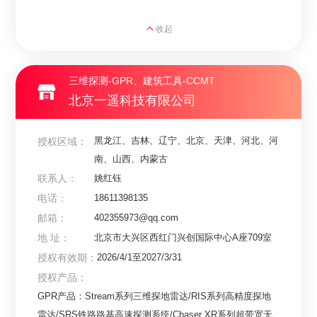
收起
三维探测-GPR、建筑工具-CCMT
北京一遥科技有限公司
黑龙江、吉林、辽宁、北京、天津、河北、河
授权区域：
南、山西、内蒙古
联系人：
姚红钰
电话：
18611398135
邮箱：
402355973@qq.com
地 址：
北京市大兴区西红门兴创国际中心A座709室
授权有效期：
2026/4/1至2027/3/31
授权产品：
GPR产品：Stream系列三维探地雷达/RIS系列高精度探地
雷达/SRS铁路路基高速探测系统/Chaser XR系列超带宽无