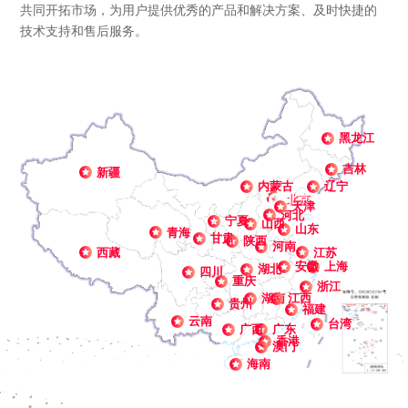
共同开拓市场，为用户提供优秀的产品和解决方案、及时快捷的
技术支持和售后服务。
黑龙江
吉林
新疆
内蒙古
辽宁
北京
天津
河北
宁夏
山西
山东
青海
甘肃
陕西
河南
西藏
江苏
安徽
上海
湖北
四川
重庆
浙江
湖南
江西
贵州
福建
云南
台湾
广西
广东
香港
澳门
海南