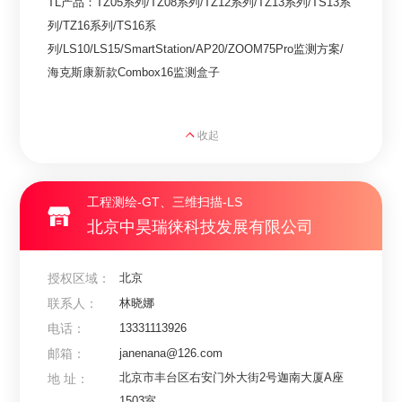
TL产品：TZ05系列/TZ08系列/TZ12系列/TZ13系列/TS13系
列/TZ16系列/TS16系
列/LS10/LS15/SmartStation/AP20/ZOOM75Pro监测方案/
海克斯康新款Combox16监测盒子
收起
工程测绘-GT、三维扫描-LS
北京中昊瑞徕科技发展有限公司
授权区域：
北京
联系人：
林晓娜
电话：
13331113926
邮箱：
janenana@126.com
北京市丰台区右安门外大街2号迦南大厦A座
地 址：
1503室