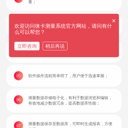
量；
×
多台仪器可以同时并行工作，且可以采用不同的
03
欢迎访问徕卡测量系统官方网站，请问有什
方式与远程控制中心进行通讯；
么可以帮您？
立即咨询
稍后再说
一台仪器可设置多个扫描区域进行连续分块监
04
测；
软件操作流程简单明了，用户便于迅速掌握；
05
测量数据存储电子化，有利于数据浏览和编辑，
06
有效地减少数据冗余，提高数据库性能；
测量数据保存至数据库，可即时生成报表，方便
07