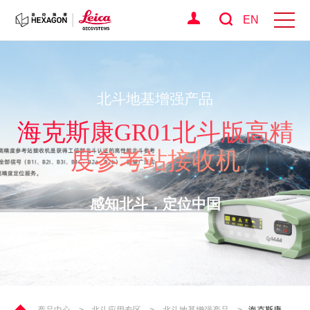
EN
北斗地基增强产品
海克斯康GR01北斗版高精
度参考站接收机
感知北斗，定位中国
产品中心
>
北斗应用专区
>
北斗地基增强产品
>
海克斯康