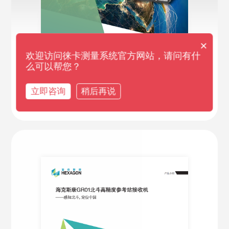
×
欢迎访问徕卡测量系统官方网站，请问有什
么可以帮您？
海克斯康方舟&方舟Lite国产全能型参
考站接收机
立即咨询
稍后再说
2024-08-20
前往查看